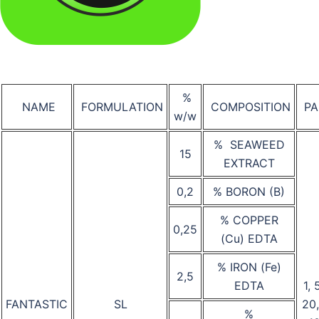
%
NAME
FORMULATION
COMPOSITION
PA
w/w
% SEAWEED
15
EXTRACT
0,2
% BORON (B)
% COPPER
0,25
(Cu) EDTA
% IRON (Fe)
2,5
EDTA
1, 
FANTASTIC
SL
20
%