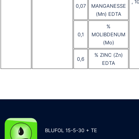
, 1
0,07
MANGANESSE
(Mn) EDTA
%
0,1
MOLIBDENUM
(Mo)
% ZINC (Zn)
0,6
EDTA
BLUFOL 15-5-30 + TE